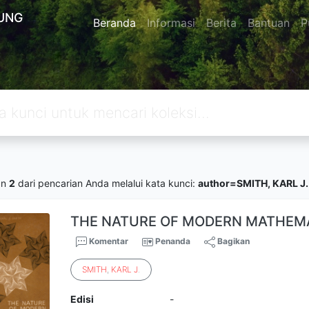
UNG
Beranda
Informasi
Berita
Bantuan
P
an
2
dari pencarian Anda melalui kata kunci:
author=SMITH, KARL J.
THE NATURE OF MODERN MATHEM
Komentar
Penanda
Bagikan
SMITH
,
KARL
J
.
Edisi
-