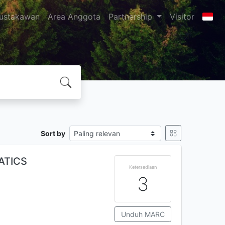
ustakawan
Area Anggota
Partnership
Visitor
Sort by
ATICS
Ketersediaan
3
Unduh MARC