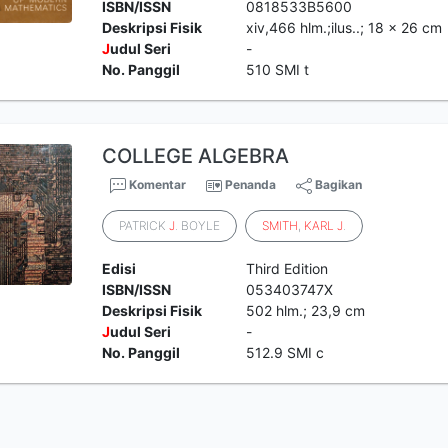
ISBN/ISSN
0818533B5600
Deskripsi Fisik
xiv,466 hlm.;ilus..; 18 x 26 cm
J
udul Seri
-
No. Panggil
510 SMI t
COLLEGE ALGEBRA
Komentar
Penanda
Bagikan
PATRICK
J
. BOYLE
SMITH
,
KARL
J
.
Edisi
Third Edition
ISBN/ISSN
053403747X
Deskripsi Fisik
502 hlm.; 23,9 cm
J
udul Seri
-
No. Panggil
512.9 SMI c