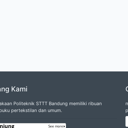
ang Kami
akaan Politeknik STTT Bandung memiliki ribuan
m
 buku pertekstilan dan umum.
p