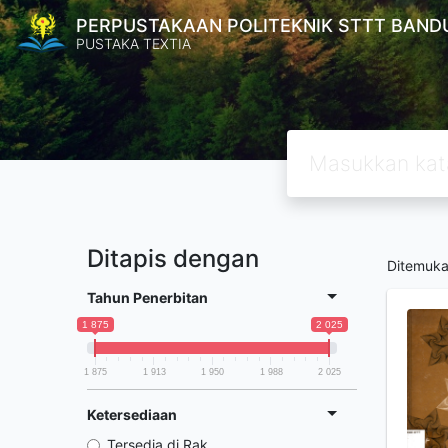
PERPUSTAKAAN POLITEKNIK STTT BAND
PUSTAKA TEXTIA
Ditapis dengan
Ditemuk
Tahun Penerbitan
1 875
2 025
1 875
1 913
1 950
1 988
2 025
Ketersediaan
Tersedia di Rak