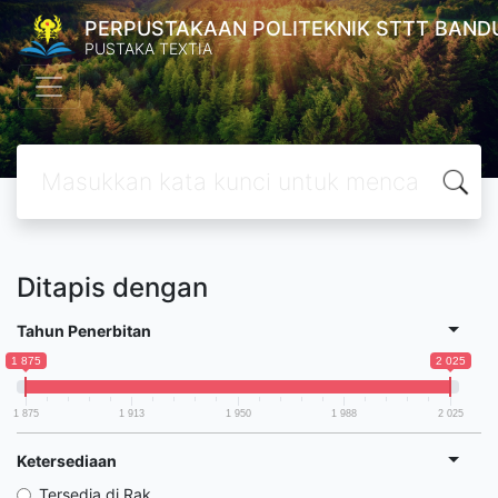
PERPUSTAKAAN POLITEKNIK STTT BAND
PUSTAKA TEXTIA
Ditapis dengan
Tahun Penerbitan
1 875
2 025
1 875
1 913
1 950
1 988
2 025
Ketersediaan
Tersedia di Rak