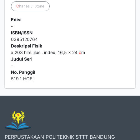
C
harles J. Stone
Edisi
-
ISBN/ISSN
0395120764
Deskripsi Fisik
x,203 hlm.;ilus.. index; 16,5 x 24
c
m
Judul Seri
-
No. Panggil
519.1 HOE i
PERPUSTAKAAN POLITEKNIK STTT BANDUNG