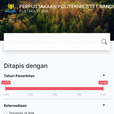
PERPUSTAKAAN POLITEKNIK STTT BAND
PUSTAKA TEXTIA
Ditapis dengan
Tahun Penerbitan
1 875
2 025
1 875
1 913
1 950
1 988
2 025
Ketersediaan
Tersedia di Rak