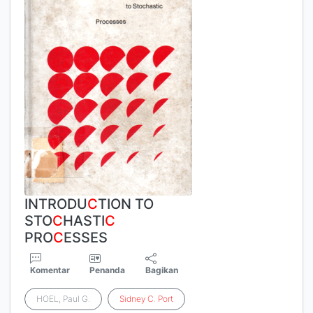
INTRODU
C
TION TO
STO
C
HASTI
C
PRO
C
ESSES
Komentar
Penanda
Bagikan
HOEL, Paul G.
Sidney
C
.
Port