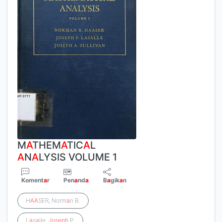
M
A
THEM
A
TIC
A
L
A
N
A
LYSIS VOLUME 1
Koment
a
r
Pen
a
nd
a
B
a
gik
a
n
H
A
A
SER, Norm
a
n B.
L
a
s
a
lle,
Joseph
P.