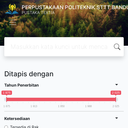
PERPUSTAKAAN POLITEKNIK STTT BAND
PUSTAKA TEXTIA
Ditapis dengan
Tahun Penerbitan
1 875
2 025
1 875
1 913
1 950
1 988
2 025
Ketersediaan
Tersedia di Rak