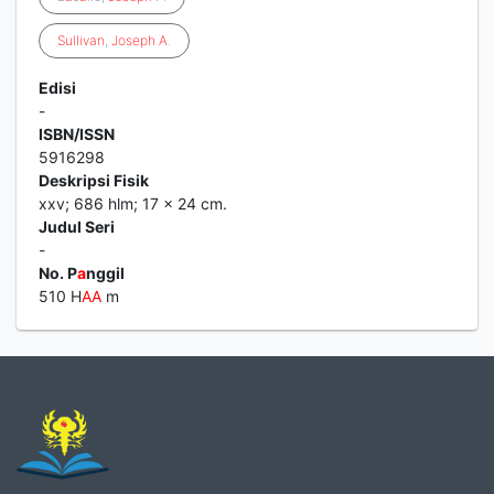
Sullivan
,
Joseph
A
.
Edisi
-
ISBN/ISSN
5916298
Deskripsi Fisik
xxv; 686 hlm; 17 x 24 cm.
Judul Seri
-
No. P
a
nggil
510 H
A
A
m