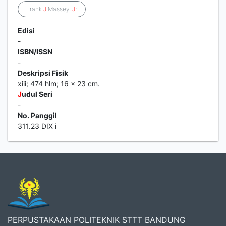
Frank
J
.Massey,
J
r
Edisi
-
ISBN/ISSN
-
Deskripsi Fisik
xiii; 474 hlm; 16 x 23 cm.
J
udul Seri
-
No. Panggil
311.23 DIX i
PERPUSTAKAAN POLITEKNIK STTT BANDUNG