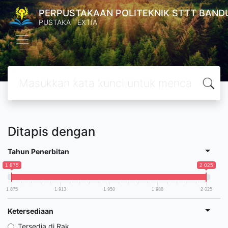
PERPUSTAKAAN POLITEKNIK STTT BAND
PUSTAKA TEXTIA
Ditapis dengan
Tahun Penerbitan
1 875
2 025
1 875
1 913
1 950
1 988
2 025
Ketersediaan
Tersedia di Rak