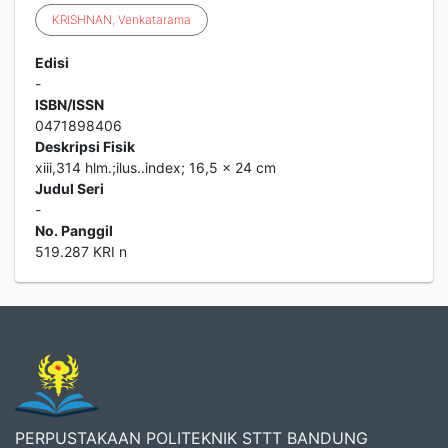
KRISHNAN
,
Venkatarama
Edisi
-
ISBN/ISSN
0471898406
Deskripsi Fisik
xiii,314 hlm.;ilus..index; 16,5 x 24 cm
Judul Seri
-
No. Panggil
519.287 KRI n
PERPUSTAKAAN POLITEKNIK STTT BANDUNG