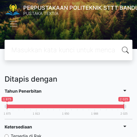
PERPUSTAKAAN POLITEKNIK STTT BAND
PUSTAKA TEXTIA
Ditapis dengan
Tahun Penerbitan
1 875
2 025
1 875
1 913
1 950
1 988
2 025
Ketersediaan
Tersedia di Rak