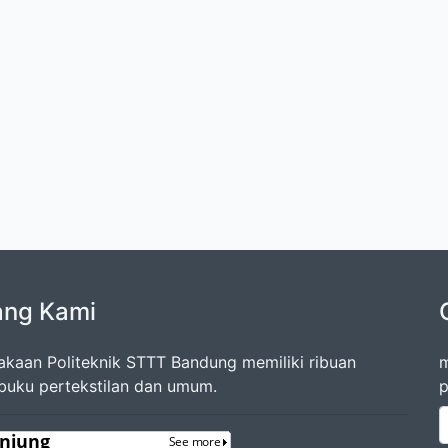
ang Kami
akaan Politeknik STTT Bandung memiliki ribuan
m
 buku pertekstilan dan umum.
p