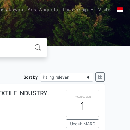
ustakawan
Area Anggota
Partnership
Visitor
Sort by
EXTILE INDUSTRY:
Ketersediaan
1
Unduh MARC