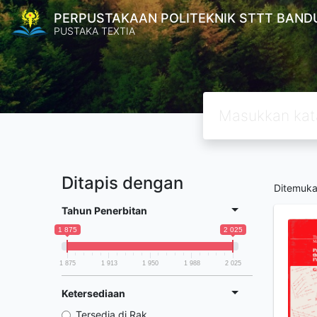
PERPUSTAKAAN POLITEKNIK STTT BAND
PUSTAKA TEXTIA
Ditapis dengan
Ditemuk
Tahun Penerbitan
1 875
2 025
1 875
1 913
1 950
1 988
2 025
Ketersediaan
Tersedia di Rak