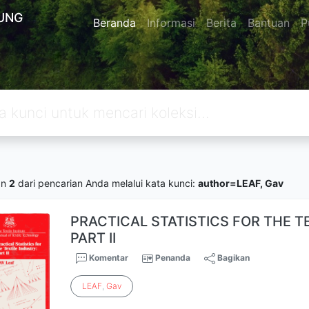
UNG
Beranda
Informasi
Berita
Bantuan
P
an
2
dari pencarian Anda melalui kata kunci:
author=LEAF, Gav
PRACTICAL STATISTICS FOR THE T
PART II
Komentar
Penanda
Bagikan
LEAF
,
Gav