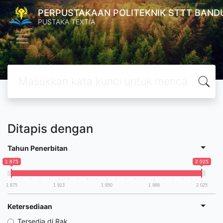
PERPUSTAKAAN POLITEKNIK STTT BAND
PUSTAKA TEXTIA
Ditapis dengan
Tahun Penerbitan
1 875
2 025
1 875
1 913
1 950
1 988
2 025
Ketersediaan
Tersedia di Rak