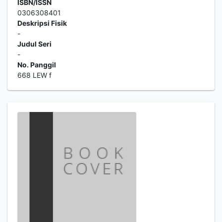
ISBN/ISSN
0306308401
Deskripsi Fisik
-
Judul Seri
-
No. Panggil
668 LEW f