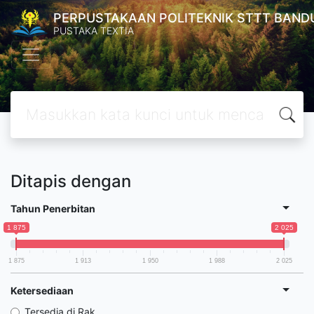
PERPUSTAKAAN POLITEKNIK STTT BAND
PUSTAKA TEXTIA
Ditapis dengan
Tahun Penerbitan
1 875
2 025
1 875
1 913
1 950
1 988
2 025
Ketersediaan
Tersedia di Rak