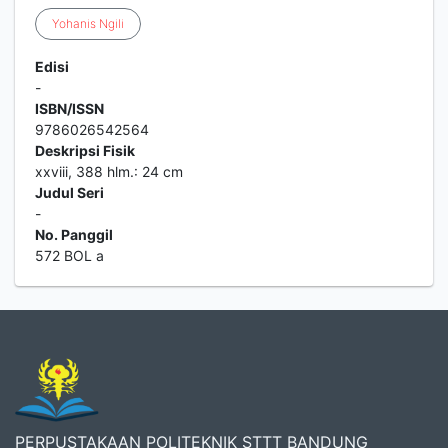
Yohanis
Ngili
Edisi
-
ISBN/ISSN
9786026542564
Deskripsi Fisik
xxviii, 388 hlm.: 24 cm
Judul Seri
-
No. Panggil
572 BOL a
PERPUSTAKAAN POLITEKNIK STTT BANDUNG