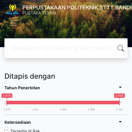
PERPUSTAKAAN POLITEKNIK STTT BAND
PUSTAKA TEXTIA
Ditapis dengan
Tahun Penerbitan
1 875
2 025
1 875
1 913
1 950
1 988
2 025
Ketersediaan
Tersedia di Rak