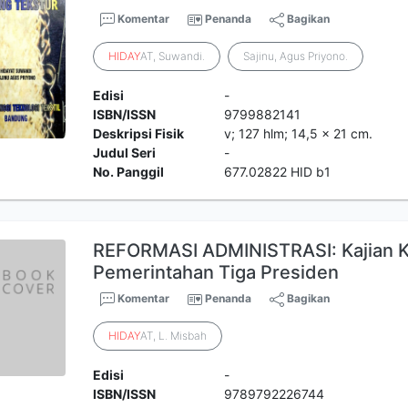
Komentar
Penanda
Bagikan
HIDAY
AT, Suwandi.
Sajinu, Agus Priyono.
Edisi
-
ISBN/ISSN
9799882141
Deskripsi Fisik
v; 127 hlm; 14,5 x 21 cm.
Judul Seri
-
No. Panggil
677.02822 HID b1
REFORMASI ADMINISTRASI: Kajian K
Pemerintahan Tiga Presiden
Komentar
Penanda
Bagikan
HIDAY
AT, L. Misbah
Edisi
-
ISBN/ISSN
9789792226744