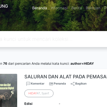
UNG
Beranda
Informasi
Berita
Bantuan
P
an
76
dari pencarian Anda melalui kata kunci:
author=HIDAY
SALURAN DAN ALAT PADA PEMASA
Komentar
Penanda
Bagikan
HIDAY
AT, Syarif.
Edisi
-