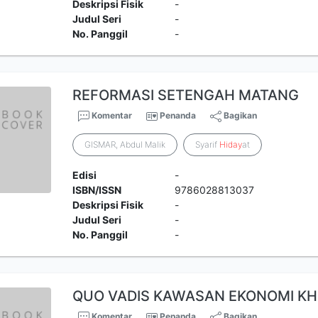
Deskripsi Fisik
-
Judul Seri
-
No. Panggil
-
REFORMASI SETENGAH MATANG
Komentar
Penanda
Bagikan
GISMAR, Abdul Malik
Syarif
Hiday
at
Edisi
-
ISBN/ISSN
9786028813037
Deskripsi Fisik
-
Judul Seri
-
No. Panggil
-
QUO VADIS KAWASAN EKONOMI KH
Komentar
Penanda
Bagikan