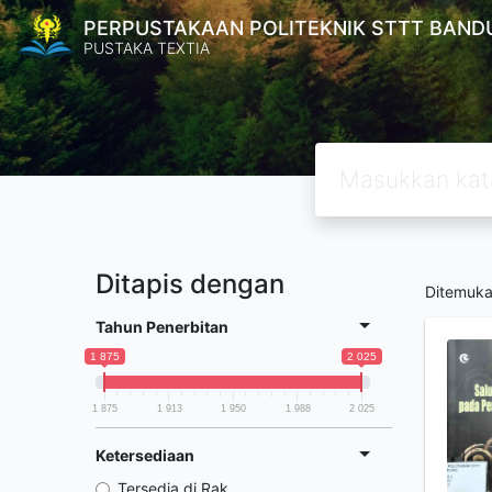
PERPUSTAKAAN POLITEKNIK STTT BAND
PUSTAKA TEXTIA
Ditapis dengan
Ditemuk
Tahun Penerbitan
1 875
2 025
1 875
1 913
1 950
1 988
2 025
Ketersediaan
Tersedia di Rak