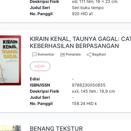
Deskripsi Fisik
xiii; 111 hlm; 16 x 23 cm.
Judul Seri
Seri buku tempo
No. Panggil
920 HID a1
KIRAIN KENAL, TAUNYA GAGAL: C
KEBERHASILAN BERPASANGAN
Komentar
Penanda
Bagikan
HIDAY
Edisi
-
ISBN/ISSN
9786230050855
Deskripsi Fisik
xxii, 145 hlm.: 19,9 cm
Judul Seri
-
No. Panggil
158.24 HID k
BENANG TEKSTUR