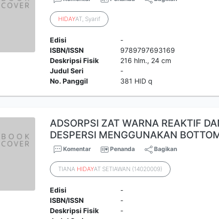
HIDAY
AT, Syarif
Edisi
-
ISBN/ISSN
9789797693169
Deskripsi Fisik
216 hlm., 24 cm
Judul Seri
-
No. Panggil
381 HID q
ADSORPSI ZAT WARNA REAKTIF D
DESPERSI MENGGUNAKAN BOTTOM
Komentar
Penanda
Bagikan
TIANA
HIDAY
AT SETIAWAN (14020009)
Edisi
-
ISBN/ISSN
-
Deskripsi Fisik
-