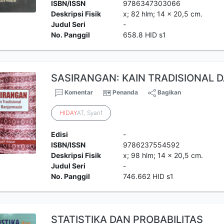
ISBN/ISSN
9786347303066
Deskripsi Fisik
x; 82 hlm; 14 x 20,5 cm.
Judul Seri
-
No. Panggil
658.8 HID s1
SASIRANGAN: KAIN TRADISIONAL 
Komentar
Penanda
Bagikan
HIDAY
AT, Syarif
Edisi
-
ISBN/ISSN
9786237554592
Deskripsi Fisik
x; 98 hlm; 14 x 20,5 cm.
Judul Seri
-
No. Panggil
746.662 HID s1
STATISTIKA DAN PROBABILITAS