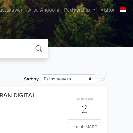
ustakawan
Area Anggota
Partnership
Visitor
Sort by
RAN DIGITAL
Ketersediaan
2
Unduh MARC