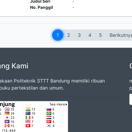
Judul Seri
-
No. Panggil
-
1
2
3
4
5
Berikutny
ang Kami
akaan Politeknik STTT Bandung memiliki ribuan
m
 buku pertekstilan dan umum.
p